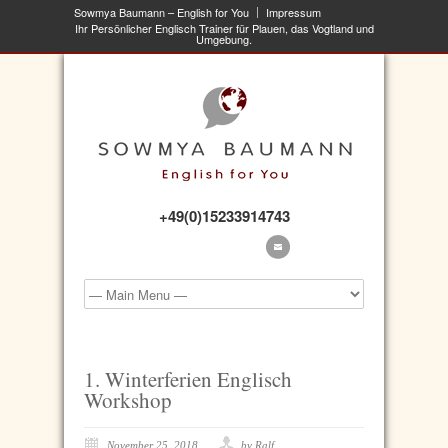
Sowmya Baumann – English for You
Impressum
Ihr Persönlicher Englisch Trainer für Plauen, das Vogtland und
Umgebung.
+49(0)15233914743
1. Winterferien Englisch
Workshop
November 25, 2018
by Ralf