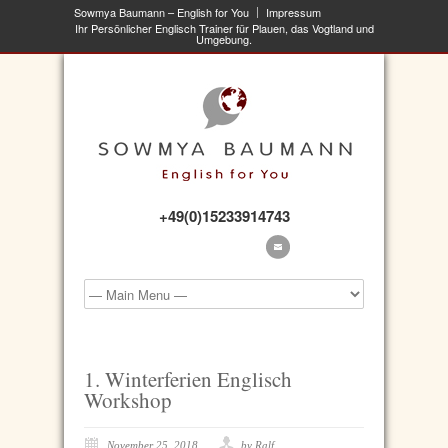
Sowmya Baumann – English for You
Impressum
Ihr Persönlicher Englisch Trainer für Plauen, das Vogtland und
Umgebung.
+49(0)15233914743
1. Winterferien Englisch
Workshop
November 25, 2018
by Ralf