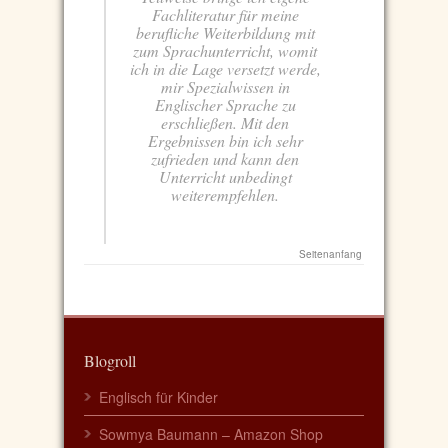
Fachliteratur für meine
berufliche Weiterbildung mit
zum Sprachunterricht, womit
ich in die Lage versetzt werde,
mir Spezialwissen in
Englischer Sprache zu
erschließen. Mit den
Ergebnissen bin ich sehr
zufrieden und kann den
Unterricht unbedingt
weiterempfehlen.
Seitenanfang
Blogroll
Englisch für Kinder
Sowmya Baumann – Amazon Shop