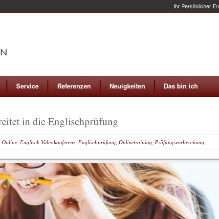
Ihr Persönlicher E
Service
Referenzen
Neuigkeiten
Das bin ich
eitet in die Englischprüfung
h Online
,
Englisch Videokonferenz
,
Englischprüfung
,
Onlinetraining
,
Prüfungsvorbereitung