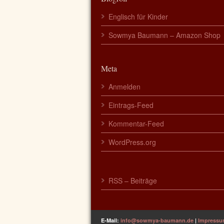
Englisch für Kinder
Sowmya Baumann – Amazon Shop
Meta
Anmelden
Eintrags-Feed
Kommentar-Feed
WordPress.org
RSS – Beiträge
E-Mail:
info@sowmya-baumann.de
|
Impress