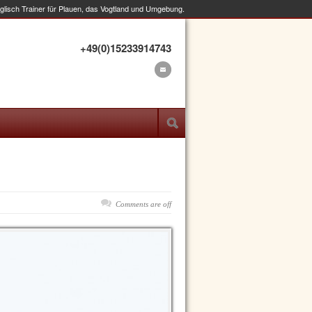
nglisch Trainer für Plauen, das Vogtland und Umgebung.
+49(0)15233914743
Comments are off